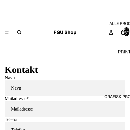
ALLE PRO
Varer i a
FGU Shop
indkøbsku
0
PRIN
Kontakt
Navn
GRAFISK PR
Mailadresse
*
Telefon