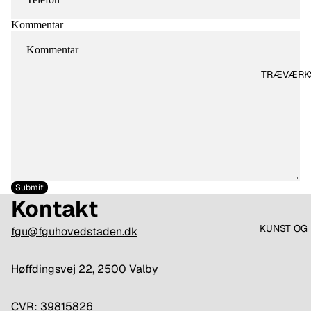
Kommentar
TRÆVÆRK
Submit
Kontakt
KUNST OG 
fgu@fguhovedstaden.dk
Høffdingsvej 22, 2500 Valby
CVR: 39815826